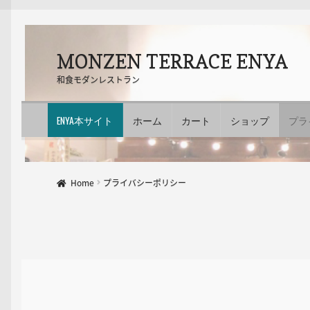
ナ
コ
MONZEN TERRACE ENYA
ビ
ン
和食モダンレストラン
ゲ
テ
ー
ン
シ
ツ
ENYA本サイト
ホーム
カート
ショップ
プラ
ョ
へ
ン
ス
へ
キ
ス
ッ
Home
プライバシーポリシー
キ
プ
ッ
プ