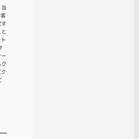
。当
お客
定す
こと
イト
サ
サー
るク
（ク
ご