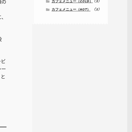
様の
カフェメニュー（COLD）
(8)
カフェメニュー（HOT）
(8)
に、
役
ービ
シー
とと