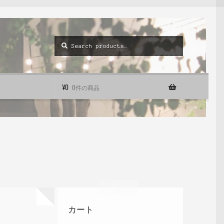
Search
Search
for:
¥
0
0件の商品
カート