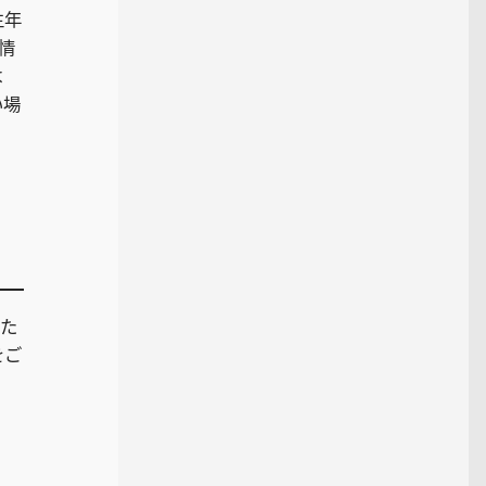
生年
情
よ
い場
いた
をご